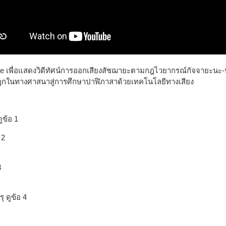
 เพื่อแสดงวิดีทัศน์การออกเสียงสัชฌายะตามกฎไวยากรณ์กัจจายะนะ-ปาฬ
ิฎกในทางศาสนาสู่การศึกษาปาฬิภาสาด้วยเทคโนโลยีทางเสียง
ูข้อ 1
 2
3
ุ ดูข้อ 4