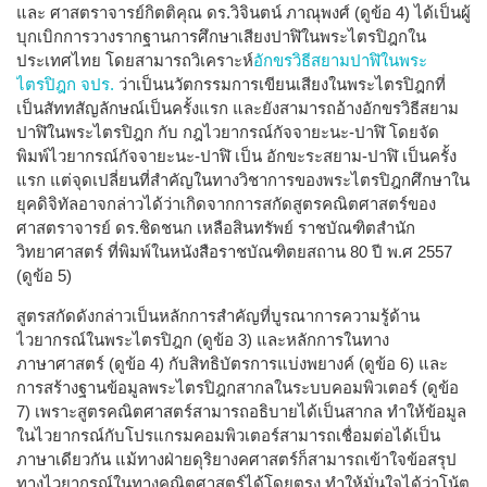
และ ศาสตราจารย์กิตติคุณ ดร.วิจินตน์ ภาณุพงศ์ (ดูข้อ 4) ได้เป็นผู้
บุกเบิกการวางรากฐานการศึกษาเสียงปาฬิในพระไตรปิฎกใน
ประเทศไทย โดยสามารถวิเคราะห์
อักขรวิธีสยามปาฬิในพระ
ไตรปิฎก จปร.
ว่าเป็นนวัตกรรมการเขียนเสียงในพระไตรปิฎกที่
เป็นสัททสัญลักษณ์เป็นครั้งแรก และยังสามารถอ้างอักขรวิธีสยาม
ปาฬิในพระไตรปิฎก กับ กฎไวยากรณ์กัจจายะนะ-ปาฬิ โดยจัด
พิมพ์ไวยากรณ์กัจจายะนะ-ปาฬิ เป็น อักขะระสยาม-ปาฬิ เป็นครั้ง
แรก แต่จุดเปลี่ยนที่สำคัญในทางวิชาการของพระไตรปิฎกศึกษาใน
ยุคดิจิทัลอาจกล่าวได้ว่าเกิดจากการสกัดสูตรคณิตศาสตร์ของ
ศาสตราจารย์ ดร.ชิดชนก เหลือสินทรัพย์ ราชบัณฑิตสำนัก
วิทยาศาสตร์ ที่พิมพ์ในหนังสือราชบัณฑิตยสถาน 80 ปี พ.ศ 2557
(ดูข้อ 5)
สูตรสกัดดังกล่าวเป็นหลักการสำคัญที่บูรณาการความรู้ด้าน
ไวยากรณ์ในพระไตรปิฎก (ดูข้อ 3) และหลักการในทาง
ภาษาศาสตร์ (ดูข้อ 4) กับสิทธิบัตรการแบ่งพยางค์ (ดูข้อ 6) และ
การสร้างฐานข้อมูลพระไตรปิฎกสากลในระบบคอมพิวเตอร์ (ดูข้อ
7)​ เพราะสูตรคณิตศาสตร์สามารถอธิบายได้เป็นสากล ทำให้ข้อมูล
ในไวยากรณ์กับโปรแกรมคอมพิวเตอร์สามารถเชื่อมต่อได้เป็น
ภาษาเดียวกัน แม้ทางฝ่ายดุริยางคศาสตร์ก็สามารถเข้าใจข้อสรุป
ทางไวยากรณ์ในทางคณิตศาสตร์ได้โดยตรง ทำให้มั่นใจได้ว่าโน้ต