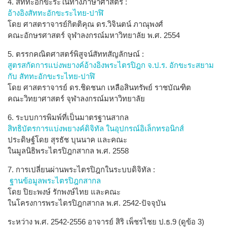
4. สัททะอักขะระในทางภาษาศาสตร์ :
อ้างอิงสัททะอักขะระไทย-ปาฬิ
โดย ศาสตราจารย์กิตติคุณ ดร.วิจินตน์ ภาณุพงศ์
คณะอักษรศาสตร์ จุฬาลงกรณ์มหาวิทยาลัย พ.ศ. 2554
5. ตรรกคณิตศาสตร์พิสูจน์สัททสัญลักษณ์ :
สูตรสกัดการแบ่งพยางค์อ้างอิงพระไตรปิฎก จ.ป.ร. อักขะระสยาม
กับ สัททะอักขะระไทย-ปาฬิ
โดย ศาสตราจารย์ ดร.ชิดชนก เหลือสินทรัพย์ ราชบัณฑิต
คณะวิทยาศาสตร์ จุฬาลงกรณ์มหาวิทยาลัย
6. ระบบการพิมพ์ที่เป็นมาตรฐานสากล
สิทธิบัตรการแบ่งพยางค์ดิจิทัล ในอุปกรณ์อิเล็กทรอนิกส์
ประดิษฐ์โดย สุรธัช บุนนาค และคณะ
ในมูลนิธิพระไตรปิฎกสากล พ.ศ. 2558
7. การเปลี่ยนผ่านพระไตรปิฎกในระบบดิจิทัล :
ฐานข้อมูลพระไตรปิฎกสากล
โดย ปิยะพงษ์ รักพงษ์ไทย และคณะ
ในโครงการพระไตรปิฎกสากล พ.ศ. 2542-ปัจจุบัน
ระหว่าง พ.ศ. 2542-2556 อาจารย์ สิริ เพ็ชรไชย ป.ธ.9 (ดูข้อ 3)