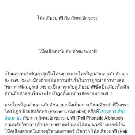
โน้ตเสียงปาฬิ กับ สัททะอักขะระ
โน้ตเสียงปาฬิ กับ อักขะระปาฬิ
เป็นผลงานสำคัญล่าสุดในโครงการพระไตรปิฎกสากล ฉบับสัขฌา
ยะ พ.ศ. 2562 เนื่องด้วยเป็นความสำเร็จในการบูรณาการทางสห
วิชาการที่สมบูรณ์ เพราะเป็นการกลับสู่เสียงปาฬิซึ่งเป็นเสียงดั้งเดิม
ที่บันทึกคำสอนในพระไตรปิฎกตั้งแต่การสังคายนา พ.ศ. 1
พระไตรปิฎกสากล ฉบับสัชฌายะ จึงเป็นการเขียนเสียงปาฬิในพระ
ไตรปิฎก ด้วยสัทอักษร (Phonetic Alphabet)​ หรือที่
โครงการเสียง
สัชฌายะ
เรียกว่า สัททะอักขะระ-ปาฬิ (Pāḷi Phonetic Albhabet)
ตามหลักวิชาการด้านภาษาศาสตร์ และได้พัฒนาสร้างสรรค์เป็น
โน้ตเสียงสากลในทางดุริยางคศาสตร์ เรียกว่า โน้ตเสียงปาฬิ (Pāḷi​