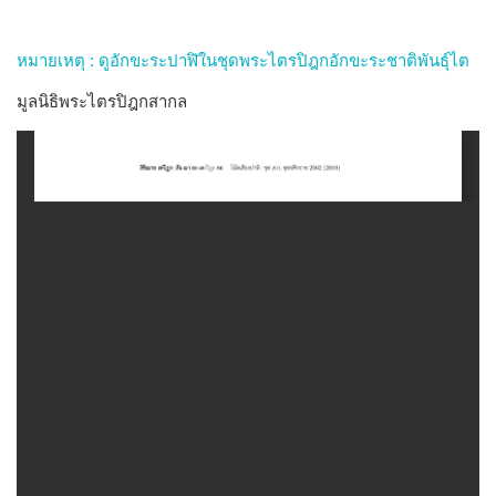
หมายเหตุ : ดูอักขะระปาฬิในชุดพระไตรปิฎกอักขะระชาติพันธุ์ไต
มูลนิธิพระไตรปิฎกสากล