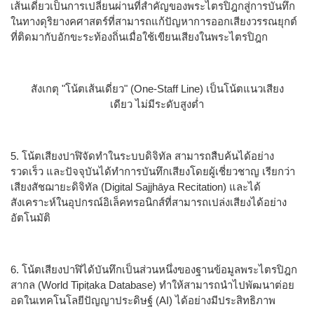
เส้นเดี่ยวเป็นการเปลี่ยนผ่านที่สำคัญของพระไตรปิฎกสู่การบันทึก
ในทางดุริยางคศาสตร์ที่สามารถแก้ปัญหาการออกเสียงวรรณยุกต์
ที่ติดมากับอักขะระท้องถิ่นเมื่อใช้เขียนเสียงในพระไตรปิฎก
สังเกตุ "โน้ตเส้นเดี่ยว" (One-Staff Line) เป็นโน้ตแนวเสียง
เดียว ไม่มีระดับสูงต่ำ
5. โน้ตเสียงปาฬิจัดทำในระบบดิจิทัล สามารถสืบค้นได้อย่าง
รวดเร็ว และปัจจุบันได้ทำการบันทึกเสียงโดยผู้เชี่ยวชาญ เรียกว่า
เสียงสัชฌายะดิจิทัล (Digital Sajjhāya Recitation) และได้
สังเคราะห์ในอุปกรณ์อิเล็คทรอนิกส์ที่สามารถเปล่งเสียงได้อย่าง
อัตโนมัติ
6. โน้ตเสียงปาฬิได้บันทึกเป็นส่วนหนึ่งของฐานข้อมูลพระไตรปิฎก
สากล (World Tipiṭaka Database) ทำให้สามารถนำไปพัฒนาต่อย
อดในเทคโนโลยีปัญญาประดิษฐ์ (AI) ได้อย่างมีประสิทธิภาพ