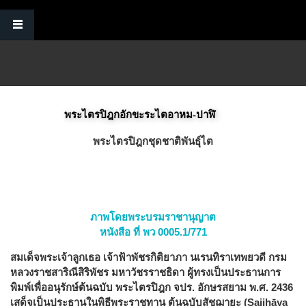
Skip to main content
พระไตรปิฎกอักขะระไตอาหม-ปาฬิ
พระไตรปิฎกชุดชาติพันธุ์ไต
ภาพโดยพระบรมราชานุญาต
หนังสือ ที่ พว 0005.1/771
สมเด็จพระเจ้าลูกเธอ เจ้าฟ้าพัชรกิติยาภา นเรนทิราเทพยวดี กรม
หลวงราชสาริณีสิริพัชร มหาวัชรราชธิดา ผู้ทรงเป็นประธานการ
พิมพ์เพื่ออนุรักษ์ต้นฉบับ พระไตรปิฎก จปร. อักษรสยาม พ.ศ. 2436
เสด็จเป็นประธานในพิธีพระราชทาน ต้นฉบับสัชฌายะ (Sajjhāya