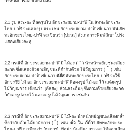
กำหนดการออกเสียง ดังนี้
2.1 รูป สระ-อะ ที่ลดรูปใน อักขะระสยาม-ปาฬิ ใน สัททะอักขะระ
ไทย-ปาฬิ จะแสดงรูปสระ เช่น อักขะระสยาม-ปาฬิ เขียนว่า
ปน
สัท
ทะอักขะระไทย-ปาฬิ จะเขียนว่า [ปะนะ] สังเกตการพิมพ์สีเบาโปร่ง
แสดงเสียงละหุ
2.2 กรณีที่ อักขะระสยาม-ปาฬิ มี ไม้อะ ( ั ) นำหน้าพยัญชนะเสียง
สะกด ซึ่งแสดงด้วย พยัญชนะที่กำกับด้วย ไม้วัญฌการ (
) เช่น
อักขะระสยาม-ปาฬิ เขียนว่า
ตัส์ส
สัททะอักขะระไทย-ปาฬิ จะใช้
อักขรวิธี ไม้ อะ อักขะระสยาม-ปาฬิ คือคงรูป ไม้-อะ ไว้ แต่งดรูป
ไม้วัญฌการ เขียนว่า [ตัสสะ] ส่วนสระอื่นๆ ซึ่งตามด้วยเสียงสะกด
ก็ยังคงรูปสระไว้ และงดรูปไม้วัญฌการ เช่นกัน
2.3 กรณีที่ อักขะระสยาม-ปาฬิ มี ไม้-อะ นำหน้าพยัญชนะเสียงกล้ำ
ซึ่งกำกับด้วยไม้ยามักการ (
๎
) เช่น
ต๎ว
ใน
กัต๎วา
สัททะอักขะระ
ไทย-ปาฬิ จะเขียนว่า [ก
ะ
ตว
า
] เพื่อมุ่งเน้นเสียง สระ-อะ ให้ออกเสียง