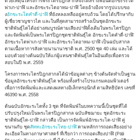
ด้วยเหตุนี้โครงการพระไตรปิฎกสากลจึงได้สร้างฟอนต์อักขะระไต
พ่าเก-ปาฬิ และอักขะระไตอาหม-ปาฬิ โดยอ้างอิงจากรูปแบบขอ
ง
อักขะระไตคำตี่-ปาฬิ
ที่ยังหลงเหลืออยู่ครบถ้วน โดยได้ปรึกษากับ
ผู้เชี่ยวชาญชาวไต และในที่สุดสามารถสร้างเป็นชุดอักขะระ
ชาติพันธุ์ไตได้อย่างสมบูรณ์ตามเสียงปาฬิดั้งเดิมในพระไตรปิฎก
และจัดพิมพ์เป็นพระไตรปิฎกชุดชาติพันธุ์ไต อักขะระไตคำตี่-ปาฬิ
อักขะระไตพ่าเก-ปาฬิ และอักขะระไตอาหม-ปาฬิ เป็นฉบับสากล
ตามเนื้อหาการสังคายนานานาชาติ พ.ศ. 2500 ชุด 40 เล่ม และได้
มอบตัวอย่างต้นฉบับให้แก่ผู้แทนชาติพันธ์ุไตในอินเดียเพื่อตรวจ
สอบในปี พ.ศ. 2559
โครงการพระไตรปิฎกสากลได้นำข้อมูลต่างๆ ข้างต้นจัดทำเป็นฐาน
ข้อมูลอักขะระชาติพันธุ์ไต พร้อมทั้งสร้างโปรแกรมคอมพิวเตอร์
เพื่อการจัดพิมพ์และแสดงผลทางอิเล็กทรอนิกส์ ตามสิทธิบัตร เลขที่
46390 พ.ศ. 2558
ต้นฉบับอักขะระไตทั้ง 3 ชุด ที่จัดพิมพ์ในบทความนี้เป็นชุดที่ได้
ปรับปรุงใหม่เป็นพระไตรปิฎกสากล ฉบับสัชฌายะ ชุดอักขะระ
ชาติพันธุ์ไต-ปาฬิ กล่าวคือ เป็นการจัดพิมพ์อักขะระไต-ปาฬิ คู่
ขนานกับ ชุด
สัททะอักขะระไทย-ปาฬิ
ตามหลักการถอดเสียงอย่าง
ละเอียดในทางภาษาศาสตร์ ที่เรียกว่า การถอดเสียงปาฬิ (Pāḷi