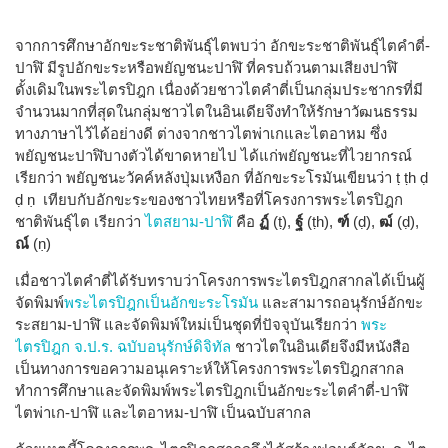
จากการศึกษาอักขะระชาติพันธุ์ไตพบว่า อักขะระชาติพันธ์ุไตคำตี่-
ปาฬิ มีรูปอักขะระหรือพยัญชนะปาฬิ ที่ครบถ้วนตามเสียงปาฬิ
ดั้งเดิมในพระไตรปิฎก เนื่องด้วยชาวไตคำตี่เป็นกลุ่มประชากรที่มี
จำนวนมากที่สุดในกลุ่มชาวไตในอินเดียจึงทำให้รักษาวัฒนธรรม
ทางภาษาไว้ได้อย่างดี ต่างจากชาวไตพ่าเกและไตอาหม ซึ่ง
พยัญชนะปาฬิบางตัวได้ขาดหายไป ได้แก่พยัญชนะที่ไวยากรณ์
เรียกว่า พยัญชนะวัคค์หลังปุ่มเหงือก ที่อักขะระโรมันเขียนว่า ṭ ṭh ḍ
ḍ ṇ เทียบกับอักขะระของชาวไทยหรือที่โครงการพระไตรปิฎก
ชาติพันธุ์ไต เรียกว่า
ไตสยาม-ปาฬิ
คือ
ฏ์
(ṭ),
ฐ์
(ṭh),
ฑ์
(ḍ),
ฒ์
(ḍ),
ณ์
(ṇ)
เมื่อชาวไตคำตี่ได้รับทราบว่าโครงการพระไตรปิฎกสากลได้เป็นผู้
จัดพิมพ์
พระไตรปิฎกเป็นอักขะระโรมัน
และสามารถอนุรักษ์อักขะ
ระสยาม-ปาฬิ และจัดพิมพ์ใหม่เป็นชุดที่ปัจจุบันเรียกว่า
พระ
ไตรปิฎก จ.ป.ร. ฉบับอนุรักษ์ดิจิทัล
ชาวไตในอินเดียจึงมีหนังสือ
เป็นทางการขอความอนุเคราะห์ให้โครงการพระไตรปิฎกสากล
ทำการศึกษาและจัดพิมพ์พระไตรปิฎกเป็นอักขะระไตคำตี่-ปาฬิ
ไตพ่าเก-ปาฬิ และไตอาหม-ปาฬิ เป็นฉบับสากล