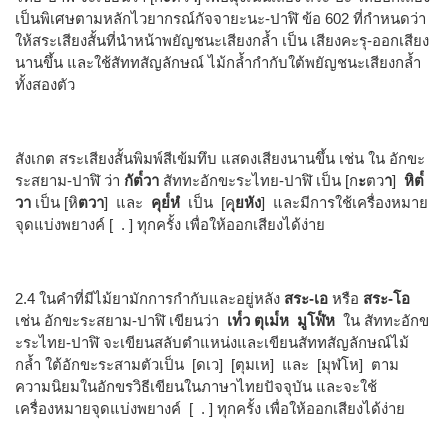
เป็นพิเศษตามหลักไวยากรณ์กัจจายะนะ-ปาฬิ ข้อ 602 ที่กำหนดว่า
ให้สระเสียงสั้นที่นำหน้าพยัญชนะเสียงกล้ำ เป็น เสียงคะรุ-ออกเสียง
นานขึ้น และใช้สัททสัญลักษณ์ ไม้กล้ำกำกับใต้พยัญชนะเสียงกล้ำ
ทั้งสองตัว
สังเกต สระเสียงสั้นพิมพ์สีเข้มทึบ แสดงเสียงนานขึ้น เช่น ใน อักขะ
ระสยาม-ปาฬิ ว่า
กัต๎วา
สัททะอักขะระไทย-ปาฬิ เป็น [ก
ะ
ตว
า
]
หิต๎
วา
เป็น [หิ
ตวา
] และ
คุย๎หํ
เป็น [ค
ุยหัง
] และมีการใช้เครื่องหมาย
จุดแบ่งพยางค์ [ . ] ทุกครั้ง เพื่อให้ออกเสียงได้ง่าย
2.4 ในคำที่มีไม้ยามักการกำกับและอยู่หลัง
สระ-เอ
หรือ
สระ-โอ
เช่น อักขะระสยาม-ปาฬิ เขียนว่า
เท๎ว ตุเม๎​ห มูโฬ๎​ห
ใน สัททะอักข
ะระไทย-ปาฬิ จะเขียนสลับตำแหน่งและเขียนสัททสัญลักษณ์ไม้
กล้ำ ใต้อักขะระสามตัวเป็น [ดเว] [ตุมเห] และ [มุฬโห] ตาม
ความนิยมในอักขรวิธีเขียนในภาษาไทยปัจจุบัน และจะใช้
เครื่องหมายจุดแบ่งพยางค์ [ . ] ทุกครั้ง เพื่อให้ออกเสียงได้ง่าย