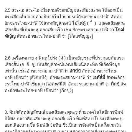
2.5 สระ-เอ สระ-โอ เมื่อตามด้วยพยัญชนะเสียงสะกด ให้ออกเป็น
สระเสียงสั้น ตามคำอธิบายในไวยากรณ์กัจจายะนะ-ปาฬิ สัททะ
อักขะระไทย-ปาฬิ ใช้สัททสัญลักษณ์ ไม้ไต่คู้ ( ็ ) แสดงเสียงสระ
เสียงสั้น ที่เป็นละหุ-ออกเสียงเร็ว เช่น อักขะระสยาม-ปาฬิ ว่า
โกณ์
ฑัญ์ญ
สัททะอักขะระไทย-ปาฬิ ว่า [โก็ณฑัญญะ]
2.6 เครื่องหมาย ง-พินทุโปร่ง ( งํ ) เป็นพยัญชนะที่ประกอบกับสระ
เสียงสั้น (อ อิ อ
)
เป็นสัญลักษณ์แทนเสียงนิคคะหิต ที่เกิดที่จมูก
เท่านั้น เช่น อักขะระสยาม-ปาฬิ ว่า
สํกัป์ปํ
สัททะอักขะระไทย-
ปาฬิ เขียนว่า [สังํกัปปังํ] อักขะระสยาม-ปาฬิ ว่า
เอตัส๎มิ
ํ
สัททะอักข
ะระไทย-ปาฬิ เขียนว่า [
เอตะสมิงํ
] อักขะระสยาม-ปาฬิ ว่า
ภิกขุํ
สัท
ทะอักขะระไทย-ปาฬิ เขียนว่า [ภ
กข
งํ]
3. พิมพ์สัททสัญลักษณ์ของเสียงละหุคะรุ ด้วยเทคโนโลยีการพิมพ์
ดิจิทัล กล่าวคือ เสียงละหุ-ออกเสียงเร็ว พิมพ์สีเบาโปร่ง เสียงคะรุ-
ออกเสียงนานขึ้น พิมพ์สีเข้มทึบ ซึ่งเป็นการจัดทำเป็นครั้งแรกใน
ประวัติศาสตร์พระพุทธศาสนา ตามหลักการออกเสียงละหุคะรุตาม