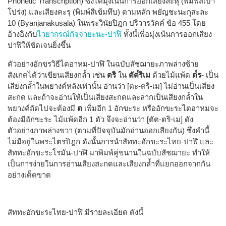
Phonetic Transcription) ซึ่งได้มุ่งเน้นการออกเสียงละหุ (พิมพ์สีเบา
โปร่ง) และเสียงคะรุ (พิมพ์สีเข้มทึบ) ตามหลัก พยัญชะนะกุสะละ
10 (Byanjanakusala) ในพระวินัยปิฎก ปริวารวัคค์ ข้อ 455 โดย
อ้างอิงกับ
ไวยากรณ์กัจจายะนะ-ปาฬิ
ทั้งนี้เพื่อมุ่งเน้นการออกเสียง
ปาฬิให้ชัดเจนยิ่งขึ้น
ตัวอย่างอักขรวิธีไตอาหม-ปาฬิ ในฉบับสัชฌายะภาพล่างซ้าย
สังเกตได้ว่าเขียนเสียงกล้ำ เช่น
ตริ
ใน
ตัต๎ริเม
ด้วยไม้แพ้ด
ต๎ร
- เป็น
เสียงกล้ำในพยางค์หลังเท่านั้น อ่านว่า [ตะ-ตริ-เม] ไม่อ่านเป็นเสียง
สะกด และถ้าจะอ่านให้เป็นเสียงสะกดและลากเป็นเสียงกล้ำใน
พยางค์ถัดไปจะต้องมี
ต
เพิ่มอีก 1 อักขะระ หรืออักขะระไตอาหมจะ
ต้องมีอักขะระ ไม้แพ้ดอีก 1 ตัว จึงจะอ่านว่า [ตัต-ตริ-เม] ดัง
ตัวอย่างภาพล่างขวา (ตามที่ปัจจุบันมักอ่านออกเสียงกัน) ซึ่งคำนี้
ไม่มีอยู่ในพระไตรปิฎก ดังนั้นการนำสัททะอักขะระไทย-ปาฬิ และ
สัททะอักขะระโรมัน-ปาฬิ มาพิมพ์คู่ขนานในฉบับสัชฌายะ ทำให้
เป็นการง่ายในการอ่านเสียงสะกดและเสียงกล้ำที่แยกออกจากกัน
อย่างเด็ดขาด
สัททะอักขะระไทย-ปาฬิ มีรายละเอียด ดังนี้