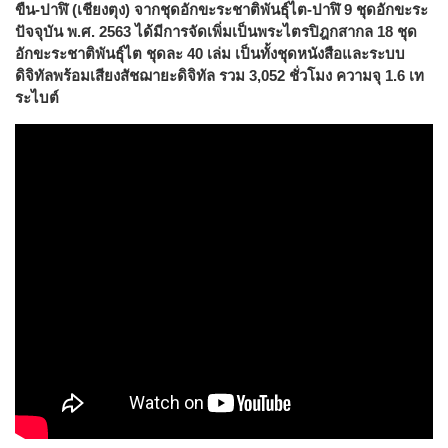
ขืน-ปาฬิ (เชียงตุง) จากชุดอักขะระชาติพันธุ์ไต-ปาฬิ 9 ชุดอักขะระ
ปัจจุบัน พ.ศ. 2563 ได้มีการจัดเพิ่มเป็นพระไตรปิฎกสากล 18 ชุด
อักขะระชาติพันธุ์ไต ชุดละ 40 เล่ม เป็นทั้งชุดหนังสือและระบบ
ดิจิทัลพร้อมเสียงสัชฌายะดิจิทัล รวม 3,052 ชั่วโมง ความจุ 1.6 เท
ระไบต์