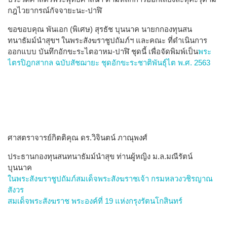
กฎไวยากรณ์กัจจายะนะ-ปาฬิ
ขอขอบคุณ พันเอก (พิเศษ) สุรธัช บุนนาค นายกกองทุนสน
ทนาธัมม์นำสุขฯ ในพระสังฆราชูปถัมภ์ฯ และคณะ ที่ดำเนินการ
ออกแบบ บันทึกอักขะระไตอาหม-ปาฬิ ชุดนี้ เพื่อจัดพิมพ์เป็น
พระ
ไตรปิฎกสากล ฉบับสัชฌายะ ชุดอักขะระชาติพันธุ์ไต พ.ศ. 2563
ศาสตราจารย์กิตติคุณ ดร.วิจินตน์ ภาณุพงศ์
ประธานกองทุนสนทนาธัมม์นำสุข ท่านผู้หญิง ม.ล.มณีรัตน์
บุนนาค
ในพระสังฆราชูปถัมภ์สมเด็จพระสังฆราชเจ้า กรมหลวงวชิรญาณ
สังวร
สมเด็จพระสังฆราช พระองค์ที่ 19 แห่งกรุงรัตนโกสินทร์