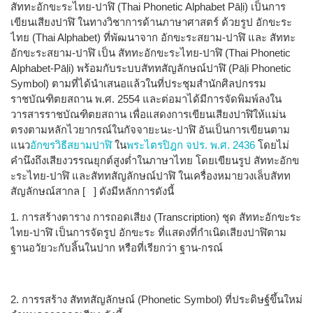
สัททะอักขะระไทย-ปาฬิ (Thai Phonetic Alphabet Pāḷi) เป็นการ​
เขียนเสียงปาฬิ ในทางวิชาการด้านภาษาศาสตร์ ด้วยรูป อักขะระ
ไทย (Thai Alphabet) ที่พัฒนาจาก อักขะระสยาม-ปาฬิ และ สัททะ
อักขะระสยาม-ปาฬิ เป็น สัททะอักขะระไทย-ปาฬิ (Thai Phonetic
Alphabet-Pāḷi) พร้อมกับระบบสัททสัญลักษณ์ปาฬิ (Pāḷi Phonetic
Symbol) ตามที่ได้นำเสนอแล้วในที่ประชุมสำนักศิลปกรรม
ราชบัณฑิตยสถาน พ.ศ. 2554​ และต่อมาได้มีการจัดพิมพ์ลงใน
วารสารราชบัณฑิตยสถาน เพื่อ​แสดงการเขียนเสียง​ปาฬิให้แม่น​
ตรง​​ตาม​หลัก​​ไวยากรณ์ในกัจจายะนะ-ปาฬิ อันเป็นการเขียนตาม
แนว
อักขรวิธีสยามปาฬิ
ใน
พระไตรปิฎก จปร. พ.ศ. 2436
โดยไม่​
คำนึง​ถึง​เสียง​วรรณยุกต์สูงต่ำใน​ภาษา​ไทย โดย​เขียน​รูป สัททะอักข
ะระไทย-ปาฬิ และสัททสัญลักษณ์ปาฬิ ใน​เครื่อง​หมายวงเล็บ​สัทท
สัญลักษณ์สา​กล [ ] ดังมีหลักการดังนี้
1. การสร้างตาราง การถอดเสียง (Transcription) ชุด สัททะอักขะระ
ไทย-ปาฬิ เป็นการจัดรูป อักขะระ ที่แสดงที่กำเนิดเสียงปาฬิตาม
ฐานอวัยวะกับลิ้นในปาก หรือที่เรียกว่า ฐาน-กรณ์
2. การรสร้าง สัททสัญลักษณ์ (Phonetic Symbol) ที่ประดิษฐ์ขึ้นใหม่