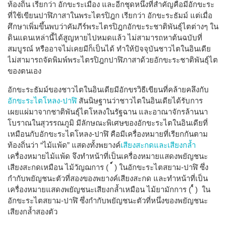
ท้องถิ่น เรียกว่า อักขะระเมือง และอีกชุดหนึ่งที่สำคัญคือมีอักขะระ
ที่ใช้เขียนปาฬิภาสาในพระไตรปิฎก เรียกว่า อักขะระธัมม์ แต่เมื่อ
ศึกษาเพิ่มขึ้นพบว่าคัมภีร์พระไตรปิฎกอักขะระชาติพันธุ์ไตต่างๆ ใน
ดินแดนเหล่านี้ได้สูญหายไปหมดแล้ว ไม่สามารถหาต้นฉบับที่
สมบูรณ์ หรืออาจไม่เคยมีก็เป็นได้ ทำให้ปัจจุบันชาวไตในอินเดีย
ไม่สามารถจัดพิมพ์พระไตรปิฎกปาฬิภาสาด้วยอักขะระชาติพันธุ์ไต
ของตนเอง
อักขะระธัมม์ของชาวไตในอินเดียมีอักขรวิธีเขียนที่คล้ายคลึงกับ
อักขะระไตโหลง-ปาฬิ
สันนิษฐานว่าชาวไตในอินเดียได้รับการ
เผยแผ่มาจากชาติพันธุ์ไตโหลงในรัฐฉาน และอาณาจักรล้านนา
โบราณในสุวรรณภูมิ มีลักษณะพิเศษของอักขะระไตในอินเดียที่
เหมือนกับอักขะระไตโหลง-ปาฬิ คือมีเครื่องหมายที่เรียกกันตาม
ท้องถิ่นว่า “ไม้แพ้ด” แสดงทั้งพยางค์
เสียงสะกดและเสียงกล้ำ
เครื่องหมายไม้แพ้ด จึงทำหน้าที่เป็นเครื่องหมายแสดงพยัญชนะ
เสียงสะกดเหมือน ไม้วัญฌการ (
์
) ในอักขะระไตสยาม-ปาฬิ ซึ่ง
กำกับพยัญชนะตัวที่สองของพยางค์เสียงสะกด และทำหน้าที่เป็น
เครื่องหมายแสดงพยัญชนะเสียงกล้ำเหมือน ไม้ยามักการ (
๎
) ใน
อักขะระไตสยาม-ปาฬิ ซึ่งกำกับพยัญชนะตัวที่หนึ่งของพยัญชนะ
เสียงกล้ำสองตัว