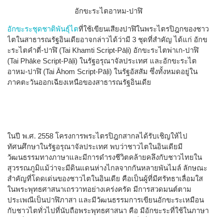
อักขะระไตอาหม-ปาฬิ
อักขะระชุดชาติพันธุ์ไต
ที่ใช้เขียนเสียงปาฬิในพระไตรปิฎกของชาว
ไตในสาธารณรัฐอินเดียอาจกล่าวได้ว่ามี 3 ชุดที่สำคัญ ได้แก่ อักข
ะระไตคำตี่-ปาฬิ (Tai Khamti Script-Pāḷi) อักขะระไตพ่าเก-ปาฬิ
(Tai Phāke Script-Pāḷi) ในรัฐอรุณาจัลประเทศ และอักขะระไต
อาหม-ปาฬิ (Tai Āhom Script-Pāḷi) ในรัฐอัสสัม ซึ่งทั้งหมดอยู่ใน
ภาคตะวันออกเฉียงเหนือของสาธารณรัฐอินเดีย
ในปี พ.ศ. 2558 โครงการพระไตรปิฎกสากลได้รับเชิญให้ไป
ทัศนศึกษาในรัฐอรุณาจัลประเทศ พบว่าชาวไตในอินเดียมี
วัฒนธรรมทางภาษาและมีการดำรงชีวิตคล้ายคลึงกับชาวไทยใน
สุวรรณภูมิแม้ว่าจะมีดินแดนห่างไกลจากกันหลายพันไมล์ ลักษณะ
สำคัญที่โดดเด่นของชาวไตในอินเดีย คือเป็นผู้ที่มีศรัทธาเลื่อมใส
ในพระพุทธศาสนาเถรวาทอย่างเคร่งครัด มีการสวดมนต์ตาม
ประเพณีเป็นปาฬิภาสา และมีวัฒนธรรมการเขียนอักขะระเหมือน
กับชาวไตทั่วไปที่นับถือพระพุทธศาสนา คือ มีอักขะระที่ใช้ในภาษา