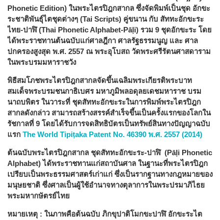
Phonetic Edition) ในพระไตรปิฎกสากล ซึ่งจัดพิมพ์เป็นชุด อักขะ
ระชาติพันธุ์ไตชุดต่างๆ (Tai Scripts) คู่ขนาน กับ สัททะอักขะระ
ไทย-ปาฬิ (Thai Phonetic Alphabet-Pāḷi) รวม 9 ชุดอักขะระ โดย
ได้พระราชทานต้นฉบับแก่ศาลฎีกา ศาลรัฐธรรมนูญ และ ศาล
ปกครองสูงสุด พ.ศ. 2557 ณ พระอุโบสถ วัดพระศรีรัตนศาสดาราม
ในพระบรมมหาราชวัง
พิธีสมโภชพระไตรปิฎกสากลจัดขึ้นเฉลิมพระเกียรติพระบาท
สมเด็จพระบรมชนกาธิเบศร มหาภูมิพลอดุลยเดชมหาราช บรม
นาถบพิตร ในวาระที่ ชุดสัททะอักขะระในการพิมพ์พระไตรปิฎก
สากลดังกล่าว สามารถสร้างสรรค์สำเร็จขึ้นเป็นครั้งแรกของโลกใน
รัชกาลที่ 9 โดยได้รับการจดสิทธิบัตรเป็นทรัพย์สินทางปัญญาฉบับ
แรก
The World Tipiṭaka Patent No. 46390 พ.ศ. 2557 (2014)
ต้นฉบับพระไตรปิฎกสากล ชุดสัททะอักขะระ-ปาฬิ (Pāḷi
Phonetic
Alphabet) ได้พระราชทานแก่สถาบันศาล ในฐานะที่พระไตรปิฎก
เปรียบเป็นพระธรรมศาสตร์เก่าแก่ ซึ่งเป็นรากฐานทางกฎหมายของ
มนุษยชาติ ซึ่งศาลเป็นผู้ใช้อำนาจทางตุลาการในพระปรมาภิไธย
พระมหากษัตรย์ไทย
หมายเหตุ : ในภาพคือต้นฉบับ ภิกขุปาติโมกขะปาฬิ อักขะระไต