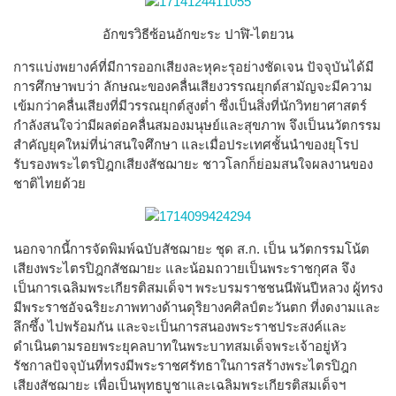
อักขรวิธีซ้อนอักขะระ ปาฬิ-ไตยวน
การแบ่งพยางค์ที่มีการออกเสียงละหุคะรุอย่างชัดเจน ปัจจุบันได้มี
การศึกษาพบว่า ลักษณะของคลื่นเสียงวรรณยุกต์สามัญจะมีความ
เข้มกว่าคลื่นเสียงที่มีวรรณยุกต์สูงต่ำ ซึ่งเป็นสิ่งที่นักวิทยาศาสตร์
กำลังสนใจว่ามีผลต่อคลื่นสมองมนุษย์และสุขภาพ จึงเป็นนวัตกรรม
สำคัญยุคใหม่ที่น่าสนใจศึกษา และเมื่อประเทศชั้นนำของยุโรป
รับรองพระไตรปิฎกเสียงสัชฌายะ ชาวโลกก็ย่อมสนใจผลงานของ
ชาติไทยด้วย
นอกจากนี้การจัดพิมพ์ฉบับสัชฌายะ ชุด ส.ก. เป็น นวัตกรรมโน้ต
เสียงพระไตรปิฎกสัชฌายะ และน้อมถวายเป็นพระราชกุศล จึง
เป็นการเฉลิมพระเกียรติสมเด็จฯ พระบรมราชชนนีพันปีหลวง ผู้ทรง
มีพระราชอัจฉริยะภาพทางด้านดุริยางคศิลป์ตะวันตก ที่งดงามและ
ลึกซึ้ง ไปพร้อมกัน และจะเป็นการสนองพระราชประสงค์และ
ดำเนินตามรอยพระยุคลบาทในพระบาทสมเด็จพระเจ้าอยู่หัว
รัชกาลปัจจุบันที่ทรงมีพระราชศรัทธาในการสร้างพระไตรปิฎก
เสียงสัชฌายะ เพื่อเป็นพุทธบูชาและเฉลิมพระเกียรติสมเด็จฯ