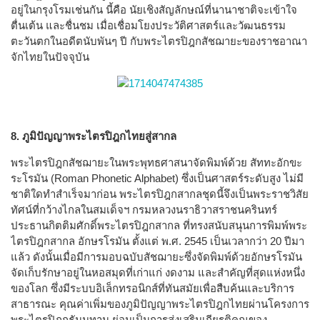
อยู่ในกรุงโรมเช่นกัน นี้คือ นัยเชิงสัญลักษณ์ที่นานาชาติจะเข้าใจ
ตื่นเต้น และชื่นชม เมื่อเชื่อมโยงประวัติศาสตร์และวัฒนธรรม
ตะวันตกในอดีตนับพันๆ ปี กับพระไตรปิฎกสัชฌายะของราชอาณา
จักไทยในปัจจุบัน
8. ภูมิปัญญาพระไตรปิฎกไทยสู่สากล
พระไตรปิฎกสัชฌายะในพระพุทธศาสนาจัดพิมพ์ด้วย สัททะอักขะ
ระโรมัน (Roman Phonetic Alphabet) ซึ่งเป็นศาสตร์ระดับสูง ไม่มี
ชาติใดทำสำเร็จมาก่อน พระไตรปิฎกสากลชุดนี้จึงเป็นพระราชวิสัย
ทัศน์ที่กว้างไกลในสมเด็จฯ กรมหลวงนราธิวาสราชนครินทร์
ประธานกิตติมศักดิ์พระไตรปิฎกสากล ที่ทรงสนับสนุนการพิมพ์พระ
ไตรปิฎกสากล อักษรโรมัน ตั้งแต่ พ.ศ. 2545 เป็นเวลากว่า 20 ปีมา
แล้ว ดังนั้นเมื่อมีการมอบฉบับสัชฌายะซึ่งจัดพิมพ์ด้วยอักษรโรมัน
จัดเก็บรักษาอยู่ในหอสมุดที่เก่าแก่ งดงาม และสำคัญที่สุดแห่งหนึ่ง
ของโลก ซึ่งมีระบบอิเล็กทรอนิกส์ที่ทันสมัยเพื่อสืบค้นและบริการ
สาธารณะ คุณค่าเพิ่มของภูมิปัญญาพระไตรปิฎกไทยผ่านโครงการ
พระไตรปิฎกธัมมทาน ย่อมเป็นการส่งเสริมเกียรติคุณของ