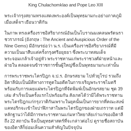
King Chulachomklao and Pope Leo XIII
พระเจ้ากรุงสยามทรงแสดงพระองค์เป็นพุทธมามกะอย่างภาคภูมิ
เมื่อเสด็จฯ เยือนวาติกัน
ในภาพ ทรงเครื่องราชอิสริยาภรณ์อันเป็นโบราณมงคลนพรัตนรา
ชวราภรณ์ (อังกฤษ : The Ancient and Auspicious Order of the
Nine Gems) มีอักษรย่อว่า น.ร. เป็นเครื่องราชอิสริยาภรณ์ที่มี
ความเป็นมาสืบแต่ครั้งกรุงศรีอยุธยา ซึ่งพระบาทสมเด็จ
พระจอมเกล้าเจ้าอยู่หัว พระราชทานแก่พระราชวงศ์ฝ่ายหน้าและ
ฝ่ายใน ตลอดจนข้าราชการชั้นผู้ใหญ่ซึ่งเป็นพุทธมามกะเท่านั้น
การพระราชพระไตรปิฎก จ.ป.ร. อักษรสยาม ไปทั่วยุโรป รวมถึง
อิตาลีนับเป็นมิติทางการทูตในอดีตในการเจริญพระราชไมตรี
พร้อมกับการเผยแผ่พระไตรปิฎกที่จัดพิมพ์เป็นอักษรสยาม ชุด 39
เล่ม สำเร็จเป็นครั้งแรกไปพร้อมกัน สังเกตได้ว่ามิได้พระราชทาน
พระไตรปิฎกแก่กรุงวาติกันเพราะในยุคนั้นเป็นการยากที่คณะสงฆ์
แคทอริกจะเข้าใจปาฬิภาสาในพระไตรปิฎกของฝ่ายเถรวาท แต่มี
หลักฐานว่าได้มีการพระราชทานแก่มหาวิทยาลัยเก่าแก่ของอิตาลี
ถึง 22 สถาบัน จึงเป็นยุทธศาสตร์ที่จะกล่าวต่อไป ดูรายชื่อสถาบัน
ของอิตาลีก็ย่อมเห็นความสำคัญในปัจจุบัน