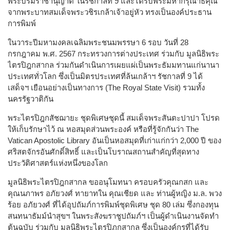
พระบรมราชานุญาต ในรัชกาลที่ 9 และได้รับพระมหากรุณาธิคุณ
จากพระบาทสมเด็จพระวชิรเกล้าเจ้าอยู่หัว ทรงเป็นองค์ประธาน
การพิมพ์
ในวาระปีมหามงคลเฉลิมพระชนมพรรษา 6 รอบ วันที่ 28
กรกฎาคม พ.ศ. 2567 กระทรวงการต่างประเทศ ร่วมกับ มูลนิธิพระ
ไตรปิฎกสากล ร่วมกันดำเนินการเผยแผ่เป็นพระธัมมทานแก่นานา
ประเทศทั่วโลก ซึ่งเป็นมิตรประเทศที่ล้นเกล้าฯ รัชกาลที่ 9 ได้
เสด็จฯ เยือนอย่างเป็นทางการ (The Royal State Visit) รวมทั้ง
นครรัฐวาติกัน
พระไตรปิฎกสัชฌายะ ชุดพิเศษชุดนี้ สมเด็จพระสันตะปาปา โปรด
ให้เก็บรักษาไว้ ณ หอสมุดส่วนพระองค์ หรือที่รู้จักกันว่า The
Vatican Apostolic Library อันเป็นหอสมุดที่เก่าแก่กว่า 2,000 ปี ของ
ศริสตจักรอันศักดิ์สิทธิ์ และเป็นโบราณสถานสำคัญที่สุดทาง
ประวัติศาสตร์แห่งหนึ่งของโลก
มูลนิธิพระไตรปิฎกสากล ขออนุโมทนา ครอบครัวคุณกสก และ
คุณนภาพร อภัยวงศ์ ทายาทใน คุณเชียด และ ท่านผู้หญิง ม.ล. พวง
ร้อย อภัยวงศ์ ที่ได้อุปถัมภ์การพิมพ์ชุดพิเศษ ชุด 80 เล่ม ซึ่งกองทุน
สนทนาธัมม์นำสุขฯ ในพระสังฆราชูปถัมภ์ฯ เป็นผู้ดำเนินงานจัดทำ
ต้นฉบับ ร่วมกับ มูลนิธิพระไตรปิฏกสากล ซึ่งเป็นองค์กรที่ได้รับ