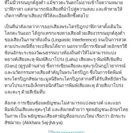
ที่ไม่มีวรรณยุกต์สูงต่ำ แม้ชาวตะวันตกไม่อาจเข้าใจความหมาย
ปาฬิภาสา แต่สามารถฟังเสียงที่นำไปสู่ความสงบ และท้าทายให้
เกิดการศึกษาเสียงปาฬิให้ละเอียดลึกซึ้งต่อไป
เป็นที่น่าสังเกตว่าการออกเสียงพระไตรปิฎกปาฬิภาสาดั้งเดิมใน
โลกตะวันออก ได้ถูกแทรกแซงทางเสียงด้วยเสียงวรรณยุกต์สุงต่ำ
ของเสียงในภาษาท้องถิ่น (Linguistic Interference) จนเป็นการสวด
ตามประเพณีที่อาจเปลี่ยนได้ยาก นอกจากนี้การเขียนด้วยอักขรวิธี
ซ้อนอักขะระของวัฒนธรรมบางท้องถิ่นทำให้ไม่สามารถแบ่ง
พยางค์เสียงละหุ-พิมพ์สีเบาโปร่ง (Lahu) เสียงคะรุ-พิมพ์สีเข้มทีบ
(Garu) (ดูรูปด้านล่าง) ซึ่งการเขียนเสียงละหุคะรุเป็นกฎไวยากรณ์
และนวัตกรรมทางเสียงสำคัญในพระไตรปิฎก ซึ่งในการจัดพิมพ์
พระไตรปิฎกสัชฌายะมูลนิธิพระไตรปิฎกสากลที่ได้รับสิทธิบัตรใน
ทางโปรแกรมอิเล็กทรอนิกส์ในการพิมพ์เสียงละหุ ด้วยสีเบาโปร่ง
และคะรุ ด้วยสีเข้มทึบ
สังเกต การเขียนซ้อนพยัญชนะไม่สามารถแบ่งพยางค์ และแยก
พิมพ์เป็นเสียงละหุคะรุได้ และสังเกตด้วยว่า ชุดพยัญชนะอักษรไทย
ในภาพ เป็น พยัญชนะเสียงสามัญที่ออกแบบใหม่ เรียกว่า อักขะระ
สัชฌายะ (Akkhara Saj-jhā-ya)