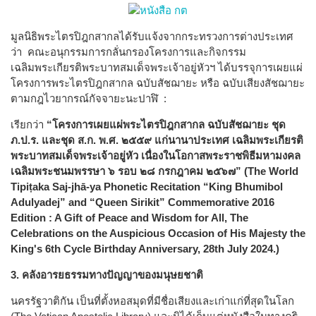
มูลนิธิพระไตรปิฎกสากลได้รับแจ้งจากกระทรวงการต่างประเทศ
ว่า คณะอนุกรรมการกลั่นกรองโครงการและกิจกรรม
เฉลิมพระเกียรติพระบาทสมเด็จพระเจ้าอยู่หัวฯ ได้บรรจุการเผยแผ่
โครงการพระไตรปิฎกสากล ฉบับสัชฌายะ หรือ ฉบับเสียงสัชฌายะ
ตามกฎไวยากรณ์กัจจายะนะปาฬิ :
เรียกว่า
“โครงการเผยแผ่พระไตรปิฎกสากล ฉบับสัชฌายะ ชุด
ภ.ป.ร. และชุด ส.ก. พ.ศ. ๒๕๕๙ แก่นานาประเทศ เฉลิมพระเกียรติ
พระบาทสมเด็จพระเจ้าอยู่หัว เนื่องในโอกาสพระราชพิธีมหามงคล
เฉลิมพระชนมพรรษา ๖ รอบ ๒๘ กรกฎาคม ๒๕๖๗” (The World
Tipiṭaka Saj-jhā-ya Phonetic Recitation “King Bhumibol
Adulyadej” and “Queen Sirikit” Commemorative 2016
Edition : A Gift of Peace and Wisdom for All, The
Celebrations on the Auspicious Occasion of His Majesty the
King's 6th Cycle Birthday Anniversary, 28th July 2024.)
3. คลังอารยธรรมทางปัญญาของมนุษยชาติ
นครรัฐวาติกัน เป็นที่ตั้งหอสมุดที่มีชื่อเสียงและเก่าแก่ที่สุดในโลก