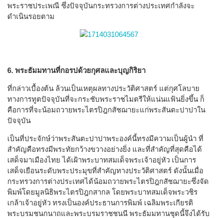
พระราชประเพณี ซึ่งปัจจุบันกระทรวงการต่างประเทศกำลังจะ
ดำเนินรอยตาม
6. พระธัมมทานที่กอรปด้วยกุศลและบุญกิริยา
ที่กล่าวเบื้องต้น ล้วนเป็นเหตุผลทางประวัติศาสตร์ แต่กุศโลบาย
ทางการทูตปัจจุบันที่จะกระชับพระราชไมตรีให้แน่นแฟ้นยิ่งขึ้น ก็
คือการที่จะน้อมถวายพระไตรปิฎกสัชฌายะแก่พระสันตะปาปาใน
ปัจจุบัน
เป็นที่ประจักษ์ว่าพระสันตะปาปาพระองค์นี้ทรงมีความเป็นผู้นำ ที่
สำคัญคือทรงมีพระทัยกว้างขวางอย่างยิ่ง และที่สำคัญที่สุดคือได้
เสด็จมาเมืองไทย ได้เฝ้าพระบาทสมเด็จพระเจ้าอยู่หัว เป็นการ
เสด็จเยือนระดับพระประมุขที่สำคัญทางประวัติศาสตร์ ดังนั้นเมื่อ
กระทรวงการต่างประเทศได้น้อมถวายพระไตรปิฎกสัชฌายะซึ่งจัด
พิมพ์โดยมูลนิธิพระไตรปิฎกสากล โดยพระบาทสมเด็จพระวชิร
เกล้าเจ้าอยู่หัว ทรงเป็นองค์ประธานการพิมพ์ เฉลิมพระเกียรติ
พระบรมชนกนาถและพระบรมราชชนนี พระธัมมทานชุดนี้จึงได้รับ