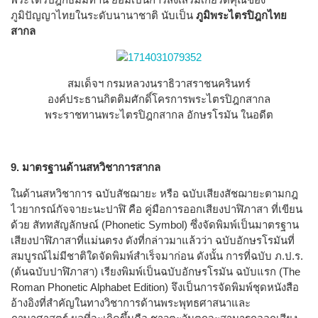
ภูมิปัญญาไทยในระดับนานาชาติ นับเป็น
ภูมิพระไตรปิฎกไทย
สากล
สมเด็จฯ กรมหลวงนราธิวาสราชนครินทร์
องค์ประธานกิตติมศักดิ์โครการพระไตรปิฎกสากล
พระราชทานพระไตรปิฎกสากล อักษรโรมัน ในอดีต
9. มาตรฐานด้านสหวิชาการสากล
ในด้านสหวิชาการ ฉบับสัชฌายะ หรือ ฉบับเสียงสัชฌายะตามกฎ
ไวยากรณ์กัจจายะนะปาฬิ คือ คู่มือการออกเสียงปาฬิภาสา ที่เขียน
ด้วย สัททสัญลักษณ์ (Phonetic Symbol) ซึ่งจัดพิมพ์เป็นมาตรฐาน
เสียงปาฬิภาสาที่แม่นตรง ดังที่กล่าวมาแล้วว่า ฉบับอักษรโรมันที่
สมบูรณ์ไม่มีชาติใดจัดพิมพ์สำเร็จมาก่อน ดังนั้น การที่ฉบับ ภ.ป.ร.
(ต้นฉบับปาฬิภาสา) เรียงพิมพ์เป็นฉบับอักษรโรมัน ฉบับแรก (The
Roman Phonetic Alphabet Edition) จึงเป็นการจัดพิมพ์ชุดหนังสือ
อ้างอิงที่สำคัญในทางวิชาการด้านพระพุทธศาสนาและ