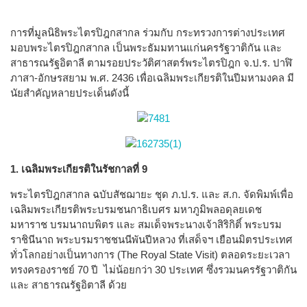
การที่มูลนิธิพระไตรปิฎกสากล ร่วมกับ กระทรวงการต่างประเทศ
มอบพระไตรปิฎกสากล เป็นพระธัมมทานแก่นครรัฐวาติกัน และ
สาธารณรัฐอิตาลี ตามรอยประวัติศาสตร์พระไตรปิฎก จ.ป.ร. ปาฬิ
ภาสา-อักษรสยาม พ.ศ. 2436 เพื่อเฉลิมพระเกียรติในปีมหามงคล มี
นัยสำคัญหลายประเด็นดังนี้
1. เฉลิมพระเกียรติในรัชกาลที่ 9
พระไตรปิฎกสากล ฉบับสัชฌายะ ชุด ภ.ป.ร. และ ส.ก. จัดพิมพ์เพื่อ
เฉลิมพระเกียรติพระบรมชนกาธิเบศร มหาภูมิพลอดุลยเดช
มหาราช บรมนาถบพิตร และ สมเด็จพระนางเจ้าสิริกิติ์ พระบรม
ราชินีนาถ พระบรมราชชนนีพันปีหลวง ที่เสด็จฯ เยือนมิตรประเทศ
ทั่วโลกอย่างเป็นทางการ (The Royal State Visit) ตลอดระยะเวลา
ทรงครองราชย์ 70 ปี ไม่น้อยกว่า 30 ประเทศ ซึ่งรวมนครรัฐวาติกัน
และ สาธารณรัฐอิตาลี ด้วย