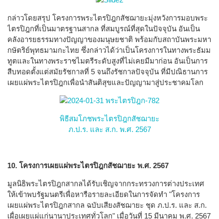
กล่าวโดยสรุป โครงการพระไตรปิฎกสัชฌายะมุ่งหวังการมอบพระ
ไตรปิฎกที่เป็นมาตรฐานสากล ที่สมบูรณ์ที่สุดในปัจจุบัน อันเป็น
คลังอารยธรรมทางปัญญาของมนุษยชาติ พร้อมกับสถาบันพระมหา
กษัตริย์พุทธมามกะไทย ซึ่งกล่าวได้ว่าเป็นโครงการในทางพระธัมม
ทูตและในทางพระราชไมตรีระดับสูงที่ไม่เคยมีมาก่อน อันเป็นการ
สืบทอดตั้งแต่สมัยรัชกาลที่ 5 จนถึงรัชกาลปัจจุบัน ที่มีปณิธานการ
เผยแผ่พระไตรปิฎกเพื่อนำสันติสุขและปัญญามาสู่ประชาคมโลก
พิธีสมโภชพระไตรปิฎกสัชฌายะ
ภ.ป.ร. และ ส.ก. พ.ศ. 2567
10. โครงการเผยแผ่พระไตรปิฎกสัชฌายะ พ.ศ. 2567
มูลนิธิพระไตรปิฎกสากลได้รับเชิญจากกระทรวงการต่างประเทศ
ให้เข้าพบรัฐมนตรีเพื่อหารือรายละเอียดในการจัดทำ "โครงการ
เผยแผ่พระไตรปิฎกสากล ฉบับเสียงสัชฌายะ ชุด ภ.ป.ร. และ ส.ก.
เผื่อเผยแผ่แก่นานาประเทศทั่วโลก" เมื่อวันที่ 15 มีนาคม พ.ศ. 2567