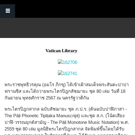
Skip to main content
Vatican Library
พระราชพุทธิวรคุณ (อมโร ภิกขุ) ได้เข้าเฝ้าสมเด็จพระสันตะปาปา
ฟรานซิส และได้ถวายพระไตรปิฎกสัชฌายะ ชุด 80 เล่ม วันที่ 18
กันยายน พุทธศักราช 2567 ณ นครรัฐวาติกัน
พระไตรปิฎกสากล ฉบับสัชฌายะ ชุด ภ.ป.ร. (ต้นฉบับปาฬิภาสา -
The Pāḷi Phonetic Tipiṭaka Manuscript) และชุด ส.ก. (โน้ตเสียง
ปาฬิ-วรรณยุกต์สามัญ - The Pāḷi Monotone Music Notation) พ.ศ.
2559 ชุด 80 เล่ม มูลนิธิพระไตรปิฎกสากล จัดพิมพ์ขึ้นโดยได้รับ