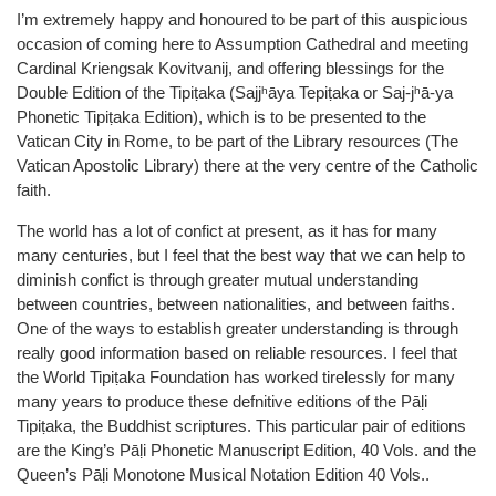
I’m extremely happy and honoured to be part of this auspicious
occasion of coming here to Assumption Cathedral and meeting
Cardinal Kriengsak Kovitvanij, and offering blessings for the
Double Edition of the Tipiṭaka (Sajjʰāya Tepiṭaka or Saj-jʰā-ya
Phonetic Tipiṭaka Edition), which is to be presented to the
Vatican City in Rome, to be part of the Library resources (The
Vatican Apostolic Library) there at the very centre of the Catholic
faith.
The world has a lot of confict at present, as it has for many
many centuries, but I feel that the best way that we can help to
diminish confict is through greater mutual understanding
between countries, between nationalities, and between faiths.
One of the ways to establish greater understanding is through
really good information based on reliable resources. I feel that
the World Tipiṭaka Foundation has worked tirelessly for many
many years to produce these defnitive editions of the Pāḷi
Tipiṭaka, the Buddhist scriptures. This particular pair of editions
are the King’s Pāḷi Phonetic Manuscript Edition, 40 Vols. and the
Queen’s Pāḷi Monotone Musical Notation Edition 40 Vols..