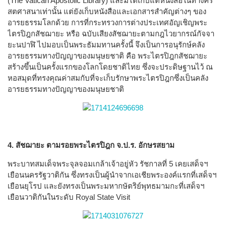
(The Vatican Apostolic Library) และมิได้เก็บแต่หนังสือในทางคริ
สตศาสนาเท่านั้น แต่ยังเก็บหนังสือและเอกสารสำคัญต่างๆ ของ
อารยธรรมโลกด้วย การที่กระทรวงการต่างประเทศอัญเชิญพระ
ไตรปิฎกสัชฌายะ หรือ ฉบับเสียงสัชฌายะตามกฎไวยากรณ์กัจจา
ยะนปาฬิ ไปมอบเป็นพระธัมมทานครั้งนี้ จึงเป็นการอนุรักษ์คลัง
อารยธรรมทางปัญญาของมนุษยชาติ คือ พระไตรปิฎกสัชฌายะ
สร้างขึ้นเป็นครั้งแรกของโลกโดยชาติไทย ซึ่งจะประดิษฐานไว้ ณ
หอสมุดที่ทรงคุณค่าสมกับที่จะเก็บรักษาพระไตรปิฎกซึ่งเป็นคลัง
อารยธรรมทางปัญญาของมนุษยชาติ
4. สัชฌายะ ตามรอยพระไตรปิฎก จ.ป.ร. อักษรสยาม
พระบาทสมเด็จพระจุลจอมเกล้าเจ้าอยู่หัว รัชกาลที่ 5 เคยเสด็จฯ
เยือนนครรัฐวาติกัน ซึ่งทรงเป็นผู้นำจากเอเชียพระองค์แรกที่เสด็จฯ
เยือนยุโรป และยังทรงเป็นพระมหากษัตริย์พุทธมามกะที่เสด็จฯ
เยือนวาติกันในระดับ Royal State Visit