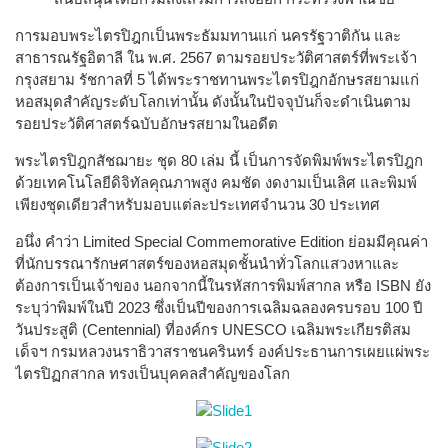
การมอบพระไตรปิฎกเป็นพระธัมมทานแก่ นครรัฐวาติกัน และ
สาธารณรัฐอิตาลี ใน พ.ศ. 2567 ตามรอยประวัติศาสตร์ที่พระเจ้า
กรุงสยาม รัชกาลที่ 5 ได้พระราชทานพระไตรปิฎกอักษรสยามแก่
หอสมุดสำคัญระดับโลกเท่านั้น ดังนั้นในปัจจุบันก็จะดำเนินตาม
รอยประวัติศาสตร์ฉบับอักษรสยามในอดีต
พระไตรปิฎกสัชฌายะ ชุด 80 เล่ม นี้ เป็นการจัดพิมพ์พระไตรปิฎก
ด้วยเทคโนโลยีดิจิทัลคุณภาพสูง คมชัด งดงามเป็นเลิศ และพิมพ์
เพียงชุดเดียวสำหรับมอบแต่ละประเทศจำนวน 30 ประเทศ
อนึ่ง คำว่า Limited Special Commemorative Edition ย่อมมีคุณค่า
ที่นักบรรณารักษศาสตร์ของหอสมุดชั้นนำทั่วโลกแสวงหาและ
ต้องการเป็นเจ้าของ นอกจากนี้ในรหัสการพิมพ์สากล หรือ ISBN ยัง
ระบุว่าพิมพ์ในปี 2023 ซึ่งเป็นปีของการเฉลิมฉลองครบรอบ 100 ปี
วันประสูติ (Centennial) ที่องค์กร UNESCO เฉลิมพระเกียรติสม
เด็จฯ กรมหลวงนราธิวาสราชนครินทร์ องค์ประธานการเผยแผ่พระ
ไตรปิฏกสากล ทรงเป็นบุคคลสำคัญของโลก