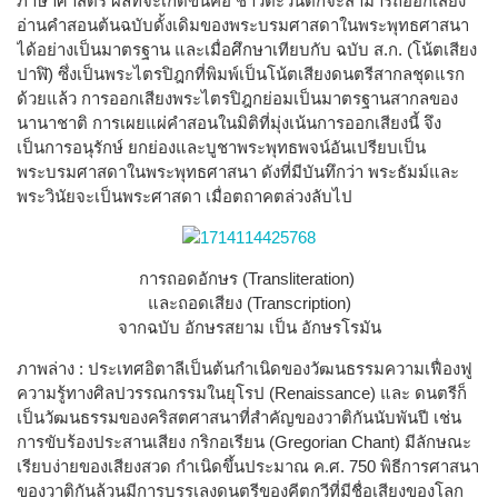
ภาษาศาสตร์ ผลที่จะเกิดขึ้นคือ ชาวตะวันตกจะสามารถออกเสียง
อ่านคำสอนต้นฉบับดั้งเดิมของพระบรมศาสดาในพระพุทธศาสนา
ได้อย่างเป็นมาตรฐาน และเมื่อศึกษาเทียบกับ ฉบับ ส.ก. (โน้ตเสียง
ปาฬิ) ซึ่งเป็นพระไตรปิฎกที่พิมพ์เป็นโน้ตเสียงดนตรีสากลชุดแรก
ด้วยแล้ว การออกเสียงพระไตรปิฎกย่อมเป็นมาตรฐานสากลของ
นานาชาติ การเผยแผ่คำสอนในมิติที่มุ่งเน้นการออกเสียงนี้ จึง
เป็นการอนุรักษ์ ยกย่องและบูชาพระพุทธพจน์อันเปรียบเป็น
พระบรมศาสดาในพระพุทธศาสนา ดังที่มีบันทึกว่า พระธัมม์และ
พระวินัยจะเป็นพระศาสดา เมื่อตถาคตล่วงลับไป
การถอดอักษร (Transliteration)
และถอดเสียง (Transcription)
จากฉบับ อักษรสยาม เป็น อักษรโรมัน
ภาพล่าง : ประเทศอิตาลีเป็นต้นกำเนิดของวัฒนธรรมความเฟื่องฟู
ความรู้ทางศิลปวรรณกรรมในยุโรป (Renaissance) และ ดนตรีก็
เป็นวัฒนธรรมของคริสตศาสนาที่สำคัญของวาติกันนับพันปี เช่น
การขับร้องประสานเสียง กริกอเรียน (Gregorian Chant) มีลักษณะ
เรียบง่ายของเสียงสวด กำเนิดขึ้นประมาณ ค.ศ. 750 พิธีการศาสนา
ของวาติกันล้วนมีการบรรเลงดนตรีของคีตกวีที่มีชื่อเสียงของโลก