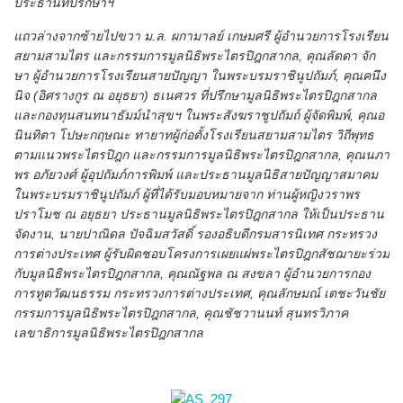
ประธานที่ปรึกษาฯ
แถวล่างจากซ้ายไปขวา ม.ล. ผกามาลย์ เกษมศรี ผู้อำนวยการโรงเรียน
สยามสามไตร และกรรมการมูลนิธิพระไตรปิฎกสากล, คุณลัดดา จัก
ษา ผู้อำนวยการโรงเรียนสายปัญญา ในพระบรมราชินูปถัมภ์, คุณคนึง
นิจ (อิศรางกูร ณ อยุธยา) ธเนศวร ที่ปรึกษามูลนิธิพระไตรปิฎกสากล
และกองทุนสนทนาธัมม์นำสุขฯ ในพระสังฆราชูปถัมถ์ ผู้จัดพิมพ์, คุณอ
นินทิตา โปษะกฤษณะ ทายาทผู้ก่อตั้งโรงเรียนสยามสามไตร วิถีพุทธ
ตามแนวพระไตรปิฎก และกรรมการมูลนิธิพระไตรปิฎกสากล, คุณนภา
พร อภัยวงศ์ ผู้อุปถัมภ์การพิมพ์ และประธานมูลนิธิสายปัญญาสมาคม
ในพระบรมราชินูปถัมภ์ ผู้ที่ได้รับมอบหมายจาก ท่านผู้หญิงวราพร
ปราโมช ณ อยุธยา ประธานมูลนิธิพระไตรปิฎกสากล ให้เป็นประธาน
จัดงาน, นายปาณิดล ปัจฉิมสวัสดิ์ รองอธิบดีกรมสารนิเทศ กระทรวง
การต่างประเทศ ผู้รับผิดชอบโครงการเผยแผ่พระไตรปิฎกสัชฌายะร่วม
กับมูลนิธิพระไตรปิฎกสากล, คุณณัฐพล ณ สงขลา ผู้อำนวยการกอง
การทูตวัฒนธรรม กระทรวงการต่างประเทศ, คุณลักษมณ์ เตชะวันชัย
กรรมการมูลนิธิพระไตรปิฎกสากล, คุณชัชวานนท์ สุนทรวิภาค
เลขาธิการมูลนิธิพระไตรปิฎกสากล