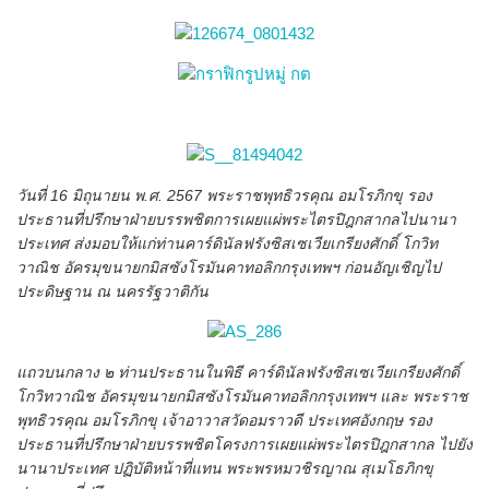
วันที่ 16 มิถุนายน พ.ศ. 2567 พระราชพุทธิวรคุณ อมโรภิกขุ รอง
ประธานที่ปรึกษาฝ่ายบรรพชิตการเผยแผ่พระไตรปิฎกสากลไปนานา
ประเทศ ส่งมอบให้แก่ท่านคาร์ดินัลฟรังซิสเซเวียเกรียงศักดิ์ โกวิท
วาณิช อัครมุขนายกมิสซังโรมันคาทอลิกกรุงเทพฯ ก่อนอัญเชิญไป
ประดิษฐาน ณ นครรัฐวาติกัน
แถวบนกลาง ๒ ท่านประธานในพิธี คาร์ดินัลฟรังซิสเซเวียเกรียงศักดิ์
โกวิทวาณิช อัครมุขนายกมิสซังโรมันคาทอลิกกรุงเทพฯ และ พระราช
พุทธิวรคุณ อมโรภิกขุ เจ้าอาวาสวัดอมราวดี ประเทศอังกฤษ รอง
ประธานที่ปรึกษาฝ่ายบรรพชิตโครงการเผยแผ่พระไตรปิฎกสากล ไปยัง
นานาประเทศ ปฏิบัติหน้าที่แทน พระพรหมวชิรญาณ สุเมโธภิกขุ