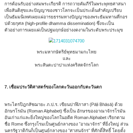
การต้อนรับอย่างสมพระเกียรติ การถวายคัมภีร์ในพระพุทธศาสนา
เพื่อสันติสุขและปัญญาของชาวโลกจะเป็นประเด็นสำคัญเปรียบ
เป็นธัมมนิเทศเผยแผ่อารยธรรมทางปัญญาของพระธัมมทานที่กอร
ปด้วยกุศล (high-profile dhamma dissemination) ซึ่งจะเป็น
ตัวอย่างการเผยแผ่เป็นปฐมฤกษ์อย่างงดงามในระดับพระประมุข
พระมหากษัตริย์พุทธมามกะไทย
และ
พระสันตะปาปาแห่งคริสตจักรโลก
7. เชื่อมประวัติศาสตร์ของโลกตะวันออกกับตะวันตก
พระไตรปิฎกสัชฌายะ ภ.ป.ร. เขียนปาฬิภาสา (Pāḷi Bhāsā) ด้วย
อักษรโรมัน (Roman Alphabet) ซึ่งเป็น อักษรของอาณาจักรโรมัน
อันเก่าแก่และยิ่งใหญ่ของโลกในอดีต Roman Alphabet เรียกตาม
ชื่อ Rome ซึ่งกรุงโรมเป็นศูนย์กลางของ "อาณาจักร" ที่ยิ่งใหญ่ ส่วน
นครรัฐวาติกันก็เป็นศูนย์กลางของ "ศาสนจักร" ที่ศักดิ์สิทธิ์ โดยตั้ง