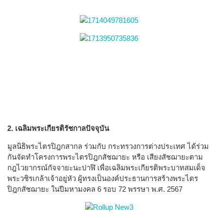
2. เฉลิมพระเกียรติรัชกาลปัจจุบัน
มูลนิธิพระไตรปิฎกสากล ร่วมกับ กระทรวงการต่างประเทศ ได้ร่วม
กันจัดทำโครงการพระไตรปิฎกสัชฌายะ หรือ เสียงสัชฌายะตาม
กฎไวยากรณ์กัจจายะนะปาฬิ เพื่อเฉลิมพระเกียรติพระบาทสมเด็จ
พระวชิรเกล้าเจ้าอยู่หัว ผู้ทรงเป็นองค์ประธานการสร้างพระไตร
ปิฎกสัชฌายะ ในปีมหามงคล 6 รอบ 72 พรรษา พ.ศ. 2567