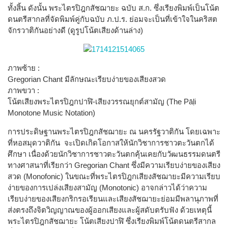
ทั้งสิ้น ดังนั้น พระไตรปิฎกสัชฌายะ ฉบับ ส.ก. ซึ่งเรียงพิมพ์เป็นโน้ต
ดนตรีสากลที่จัดพิมพ์คู่กับฉบับ ภ.ป.ร. ย่อมจะเป็นที่เข้าใจในคริสต
จักรวาติกันอย่างดี (ดูรูปโน้ตเสียงด้านล่าง)
ภาพซ้าย :
Gregorian Chant มีลักษณะเรียบง่ายของเสียงสวด
ภาพขวา :
โน้ตเสียงพระไตรปิฎกปาฬิ-เสียงวรรณยุกต์สามัญ (The Pāḷi
Monotone Music Notation)
การประดิษฐานพระไตรปิฎกสัชฌายะ ณ นครรัฐวาติกัน โดยเฉพาะ
ที่หอสมุดวาติกัน จะเปิดเกิดโอกาสให้นักวิชาการชาวตะวันตกได้
ศึกษา เนื่องด้วยนักวิชาการชาวตะวันตกคุ้นเคยกับวัฒนธรรมดนตรี
ทางศาสนาที่เรียกว่า Gregorian Chant ซึ่งมีความเรียบง่ายของเสียง
สวด (Monofonic) ในขณะที่พระไตรปิฎกเสียงสัชฌายะมีความเรียบ
ง่ายของการเปล่งเสียงสามัญ (Monotonic) อาจกล่าวได้ว่าความ
เรียบง่ายของเสียงกริกรอเรียนและเสียงสัชฌายะย่อมมีพลานุภาพที่
ส่งตรงถึงจิตวิญญาณของผู้ออกเสียงและผู้สดับตรับฟัง ด้วยเหตุนี้
พระไตรปิฎกสัชฌายะ โน้ตเสียงปาฬิ ซึ่งเรียงพิมพ์โน้ตดนตรีสากล