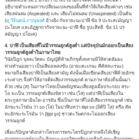
อธิบายตำแหน่งการเปลี่ยนแปลงของลิ้นที่ทำให้เกิดเสียงต่างๆ เช่น
เสียงพ่นลม (Aspirated) และ เสียงไม่พ่นลม (Unaspirated) เป็นต้น
(
ดู วิจินตน์ ภาณุพงศ์
อ้างอิง กัจจายะนะปาฬิ ข้อ 9 ปะระสะมัญญา
ปะโยเค และอัฏฐกถากัจจายะนะ-ปาฬิ ชื่อ รูปะสิทธิ ข้อ 11 ปร
สมัญญา ปโยเค)
4. ปาฬิ เป็นเสียงที่ไม่มีวรรณยุกต์สูงต่ำ แต่ปัจจุบันมักออกเป็นเสียง
วรรณยุกต์สูงต่ำในภาษาไทย
วินัยปิฎก จุลละวัคคะ บัญญัติห้ามภิกขุทั้งหลายมิให้สวดธัมมะ
ท่วงทำนองยาว เป็นเสียงเพลงขับ (อายะตะเกนะ คีตัสสะเรนะ)
หมายถึงเสียงปาฬิเป็นเสียงสามัญ ดังนั้นเมื่อเขียนเสียงปาฬิด้วยอักข
ะระต่างๆ จึงทำให้อาจติดเสียงวรรณยุกต์ ตามภาษาท้องถิ่นนั้นมา
ด้วย เช่น (ส) ในภาษาไทยเป็นพยัญชนะเสียงสูงเมื่อประกอบ สระ-
โอ จะเป็น วรรณยุกต์เสียงจัตวา เช่น (โส) แต่ปาฬิเป็นเสียงใน
ตระกูลภาษาอินโด-อารยัน ซึ่งเป็นภาษาที่ไม่มีเสียงวรรณยุกต์ เช่น
อักขะระโรมัน ว่า so (โส) ในปาฬิบทว่า itipi so (อิติปิ โส) หรือ สัท
ทะอักขะระโรมัน ว่า [it̪ipi s̪o] ชาวตะวันตกจะไม่ออกเสียง
วรรณยุกต์
เพื่อแก้ปัญหาดังกล่าวโครงการพระไตรปิฎกสากลจึงได้เชิญ
ศาสตราจารย์ดวงใจ ทิวทอง ภาควิชาดุริยางคศิลป์ คณะศิลปกรรม