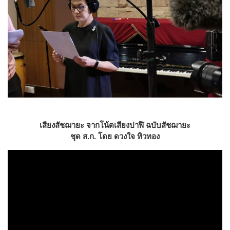
เสียงสัชฌายะ จากโน้ตเสียงปาฬิ ฉบับสัชฌายะ
ชุด ส.ก. โดย ดวงใจ ทิวทอง