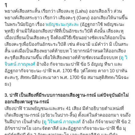
รุ
พยางค์เสียงสระสั้น เรียกว่า เสียงละหุ (Lahu) ออกเสียงเร็ว ส่วน
พยางค์เสียงสระยาว เรียกว่า เสียงคะรุ (Garu) ออกเสียงให้นานขึ้น
ในพระวินัยปิฎก เรื่อง
พยัญชะนะกุสะละ
(อัฏฐกถาใช้ พยัญชะนะ
พุทธิ) ห้ามมิให้ออกเสียงปาฬิที่เป็นอักขะระวิบัติ ดังนั้น เสียงละหุ
เมื่อเปลี่ยนเป็นเสียงคะรุ จึงต้องมีวิธีเขียนอย่างชัดเจนให้ออกเป็น
เสียงคะรุเพื่อป้องกันอักขะระวิบัติ เช่น คัจฉามิ แม้คำว่า มิ เป็นสระ
สั้น แต่เมื่อเป็นเสียงพยางค์ท้ายบท ไวยากรณ์กำหนดให้ออกเสียง
คะรุคือเสียงนานขึ้น เพื่อให้เสียงพยางค์ท้ายชัดเจนเมื่อจบบท (
ดู วิ
จินตน์ ภาณุพงศ์
อ้างอิง กัจจายะนะปาฬิ ข้อ 5 อัญเญ ทีฆา และ
อัฏฐกถากัจจายะนะ-ปาฬิ พ.ศ. 1700 ชื่อ วุต์โตทย คาถา 10 ปาทัน
ตะคะรุ, สัททะนีติปะทะมาลา พ.ศ. 1700 ข้อ สมานสุติสัททะวินิจฉะ
ยะ)
3. ปาฬิ เป็นเสียงที่มีระบบการออกเสียงฐาน-กรณ์ แต่ปัจจุบันมักไม่
ออกเสียงตามฐาน-กรณ์
เสียงปาฬิ รวมพยัญชนะและสระ 41 เสียง มีคำอธิบายตำแหน่งที่
เกิดเสียงฐาน-กรณ์ (อวัยวะในปาก-ลิ้น) ตั้งแต่ในลำคอออกมา จนถึง
ริมฝีปาก เป็นลำดับ (
ดู วิจินตน์ ภาณุพงศ์
อ้างอิง กัจ์จายนปาฬิ ข้อ 2
อัก์ขราปาทโย เอกะจัตตาลีสํ และอัฏฐกถากัจจายะนะ-ปาฬิ ชื่อ มุ
ขมัต์ตทีปนี ข้อ 2 อักขะราปาทะโย เอกะจัตตาลีสัง) และมีคำ