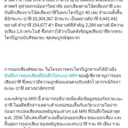
ศาสตร์ จุฬาลงกรณ์มหาวิทยาลัย ออกเสียงตามโน้ตเสียงปาฬิ และ
บันทึกเสียงจากโน้ตเสียงปาฬิในพระไตรปิฎก 40 เล่ม จำนวนทั้งสิ้น
มีอักขะระ-ปาฬิ 20,304,367 อักขะระ เป็นพยางค์ปาฬิ 9,442,442
พยางค์ คำปาฬิ 154,677 คำ มีพยางค์ที่สำคัญ 2,284 พยางค์ มีความ
จุเสียง 1.6 เทระไบต์ ซึ่งกล่าวได้ว่าเป็นคลังข้อมูลเสียงปาฬิจากพระ
ไตรปิฎกฉบับสัชฌายะ ชุดสมบูรณ์ชุดแรก
การออกเสียงสัชฌายะ ในโครงการพระไตรปิฎกสากลได้อ้างอิง
บันทึกการออกเสียงที่บันทึกในระบบ MRI
ของผู้เชี่ยวชาญการออก
เสียงปาฬิ ซึ่งพบว่ามีความถูกต้องแม่นตรงกับหลักไวยากรณ์กัจจา
ยะนะ-ปาฬิ อย่างน่าอัศจรรย์
และหลักฐาน MRI นี้ สามารถอธิบายเพิ่มเติมข้อมูลของกัจจายะนะ-
ปาฬิ ในอดีตที่กล่าวเฉพาะตำแหน่งของลิ้นกับอวัยวะภายในปาก
ก่อนการเปล่งเสียงของพยัญชนะต่างๆ แต่ MRI ที่บันทึกใหม่ล่าสุด
พ.ศ. 2556 ได้แสดงถึงตำแน่งลิ้นก่อนออกเสียง ขณะออกเสียง และ
สิ้นสุดการออกเสียง ของพยัญชนะและสระปาฬิ รวม 49 เสียง รวม