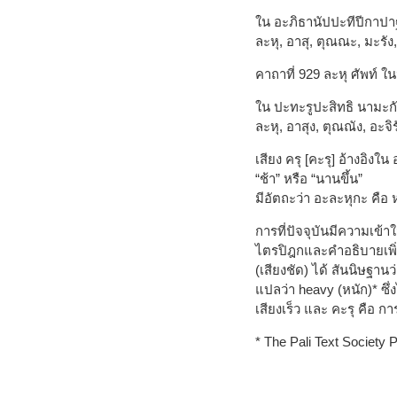
ใน อะภิธานัปปะทีปีกาปาฐะ
ละหุ, อาสุ, ตุณณะ, มะรัง,
คาถาที่ 929 ละหุ ศัพท์ ใ
ใน ปะทะรูปะสิทธิ นามะกั
ละหุ, อาสุง, ตุณณัง, อะจิร
เสียง ครุ [คะรุ] อ้างอิง
“ช้า” หรือ “นานขึ้น”
มีอัตถะว่า อะละหุกะ คือ ห
การที่ปัจจุบันมีความเข้
ไตรปิฎกและคำอธิบายเพิ่
(เสียงชัด) ได้ สันนิษฐาน
แปลว่า heavy (หนัก)* ซึ
เสียงเร็ว และ คะรุ คือ
* The Pali Text Society 