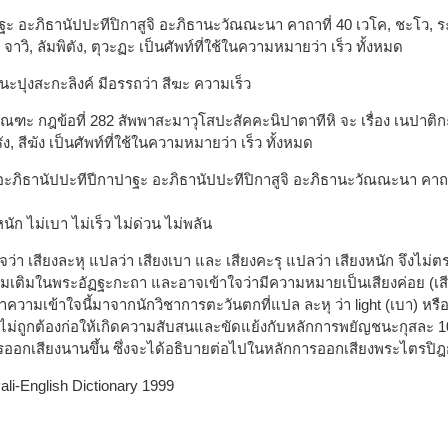
 อะภิธานัปปะทีปิกาสูจิ อะภิธานะวัณณะนา คาถาที่ 40 เวโค, ชะโว, ระโย, 
 จาวิ, ลัมพิตัง, ตุวะฏะ เป็นศัพท์ที่ใช้ในความหมายว่า เร็ว ทั้งหมด
นนะปุงสะกะลิงค์ มีอรรถว่า สีฆะ ความเร็ว
ณฑะ กฎข้อที่ 282 สัพพาสะมาวุโสปะสัคคะนิปาตาทีหิ จะ เรื่อง เนปาติก
ัง, สีฆัง เป็นศัพท์ที่ใช้ในความหมายว่า เร็ว ทั้งหมด
ใน อะภิธานัปปะทีปีกาปาฐะ อะภิธานัปปะทีปิกาสูจิ อะภิธานะวัณณะนา คาถาท
นัก ไม่เบา ไม่เร็ว ไม่ด่วน ไม่พลัน
าใจว่า เสียงละหุ แปลว่า เสียงเบา และ เสียงคะรุ แปลว่า เสียงหนัก จึ
มเติมในพระอัฏฐะกะถา และอาจเข้าใจว่ามีความหมายเป็นเสียงค่อย (เสีย
ว่าความเข้าใจนี้มาจากนักวิชาการตะวันตกที่แปล ละหุ ว่า light (เบา) หรือ
่งไม่ถูกต้องก่อให้เกิดความสับสนและขัดแย้งกับหลักการพยัญชนะกุสละ 10
 การออกเสียงนานขึ้น ซึ่งจะได้อธิบายต่อไปในหลักการออกเสียงพระไตรป
Pali-English Dictionary 1999