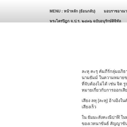
MENU : หน้าหลัก (ย้อนกลับ)
มอบราชอาณาจ
Skip to main content
พระไตรปิฎก จ.ป.ร. ๒๔๓๖ ฉบับอนุรักษ์ดิจิทัล
ละหุ คะรุ คัมภีร์กลุ่มอ
นามธัมม์ ในความหมายของรู
ที่จับต้องไม่ได้ เช่น จิต
หมายเกี่ยวกับการออกเสียง
เสียง ลหุ [ละหุ] อ้างอิง
เสียงเร็ว
ใน ธัมมะสังคะณีปาฬิ ในพร
ของเวทนาขันธ์ สัญญาขัน