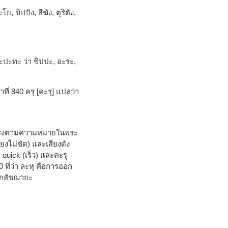
ขิปปัง, สีฆัง, ตุริตัง,
ะปะทะ ว่า ขิปปะ, อะระ,
ี่ 840 ครุ [คะรุ] แปลว่า
งไม่ตรงตามความหมายในพระ
งไม่ชัด) และเสียงดัง
 quick (เร็ว) และคะรุ
 ที่ว่า ละหุ คือการออก
ิฎกสัชฌายะ