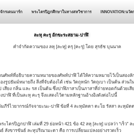
ักรเดนมาร์ก
พระไตรปิฎกศึกษาในทางสหวิชาการ
INNOVATION:นวัต
ละหุ คะรุ อักขะระสยาม-ปาฬิ
คำจำกัดความของ ลหุ [ละหุ] ครุ [คะรุ] โดย สุรธัช บุนนาค
ภิธานศัพท์ที่อธิบายความหมายของศัพท์ปาฬิ ได้ให้ความหมายไว้เป็นสองลั
ปธัมม์หมายถึง สิ่งที่จับต้องได้ เช่น วัตถุหนัก วัตถุเบา เป็นต้น ส่วน
 รูป เสียง กลิ่น และ รส เป็นต้น ซึ่งปาฬิภาสาเป็นภาสาที่ถ่ายทอดกันด้วยเ
ปาฬิ ที่เป็นละหุ คะรุ จึงแสดงไว้ตามหลักฐานอ้างอิงดังต่อไปนี้
ในคัมภีร์ไวยากรณ์กัจจายะนะ-ปาฬิ ข้อที่ 4 ละหุมัตตา ตะโย รัสสา ละหุม
ะไตรปิฎกปาฬิ เล่มที่ 29 ย่อหน้า 421 ข้อ 42 ลหุ [ละหุ] แปลว่า “เร็ว” 
ธ์ สังขารขันธ์ ละหุปริณามะตา คือ การเปลี่ยนแปลงอย่างรวดเร็ว