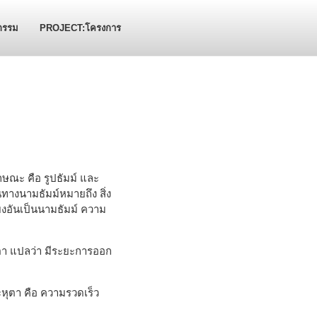
กรรม
PROJECT:โครงการ
กษณะ คือ รูปธัมม์ และ
ในทางนามธัมม์หมายถึง สิ่ง
สียงอันเป็นนามธัมม์ ความ
ัตตา แปลว่า มีระยะการออก
ละหุตา คือ ความรวดเร็ว