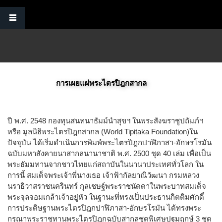
Skip to main content
การเผยแผ่พระไตรปิฎกสากล
​​ปี​ ​พ​.​ศ​.​ 2548​ ​กองทุน​สน​ทนาธัมม์​นำ​สุขฯ​ ในพระสังฆราชูปถัมภ์ฯ ​
หรือ มูลนิธิพระไตรปิฎกสากล (World Tipiṭaka Foundation)ใน
ปัจจุบัน ได้​เริ่ม​ดำเนิน​การ​พิมพ์พระ​ไตร​ปิฎก​ปาฬิภาสา​-อักษร​โรมัน​ ​
ฉบับ​มหา​สังคายนา​สากล​นานาชาติ​ ​พ​.​ศ​.​ 2500​ ​ชุด​ ​40​ ​เล่ม​ ​เพื่อ​เป็น​
พระธัมม​ทาน​จาก​ชาว​ไทย​แก่​สถาบัน​ใน​นานา​ประเทศ​ทั่ว​โลก​ ​ใน​
การ​นี้​ ​สมเด็จ​พระเจ้า​พี่​นาง​เธอ​ ​เจ้า​ฟ้า​กัลยาณิ​วัฒนา​ ​กรม​หลวง​
นราธิวาส​ราช​นครินทร์​ ​กุล​เชษฐ์​พระ​ราช​นัดดา​ใน​พระบาท​สมเด็จ​
พระ​จุลจอมเกล้า​เจ้า​อยู่​หัว​ ​ใน​ฐานะ​ที่​ทรง​เป็น​ประธาน​กิตติมศักดิ์​
การ​ประดิษฐาน​พระ​ไตรปิฎกปาฬิภาสา-อักษรโรมัน​ ​ได้​ทรง​พระ​
กรุณา​พระราชทาน​​พระ​ไตรปิฎก​ฉบับ​สากล​ชุด​พิเศษ​ปฐมฤกษ์​ ​3​ ​ชุด​ ​