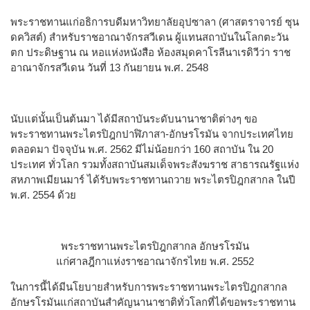
​​พระราชทาน​แก่​อธิการบดี​มหาวิทยาลัย​อุป​ซา​ลา​ ​(​ศาสตราจารย์​ ​ซุน​
ดค​วิสต์​)​ ​สำหรับ​​ราช​อาณาจักร​สวีเดน​ ​ผู้​แทน​สถาบัน​ใน​โลก​ตะวัน​
ตก​ ​ประดิษฐาน​ ​ณ​ ​หอ​แห่ง​หนังสือ​ ​ห้อง​สมุด​คา​โร​ลี​นา​เรดิ​วี​ว่า​ ​ราช​
อาณาจักร​สวีเดน​ ​วัน​ที่​ ​13​ ​กันยายน​ ​พ​.​ศ​.​ 2548​
​​นับ​แต่​นั้น​เป็นต้น​มา​ ได้มีสถาบันระดับนานาชาติต่างๆ ขอ
พระราชทาน​พระ​ไตรปิฎก​ปาฬิภาสา-อักษรโรมัน​ จากประเทศไทย
ตลอดมา ปัจจุบัน พ.ศ. 2562 มีไม่น้อยกว่า 160 สถาบัน ใน 20
ประเทศ ทั่วโลก รวมทั้งสถาบันสมเด็จพระสังฆราช สาธารณรัฐแห่ง
สหภาพเมียนมาร์ ได้รับพระราชทานถวาย พระไตรปิฎกสากล ในปี
พ.ศ. 2554 ด้วย
พระราชทานพระไตรปิฎกสากล อักษรโรมัน
แก่ศาลฎีกาแห่งราชอาณาจักรไทย พ.ศ. 2552
​ใน​การ​นี้​ได้​มีน​โย​บาย​สำหรับ​การ​พระราชทาน​พระ​ไตรปิฎก​สากล​
อักษร​โรมัน​​แก่​สถาบัน​สำคัญ​นานาชาติ​ทั่ว​โลก​ที่​ได้​ขอ​พระราชทาน​