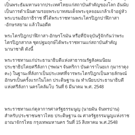
เป็น​พระ​ธัมม​ทาน​จาก​ประเทศไทย​แก่​สถาบัน​สำคัญ​ของ​โลก​ ​อัน​นับ​
เป็นการ​ดำเนิน​ตาม​รอย​พระบาทสมเด็จ​พระ​จุลจอมเกล้า​เจ้า​อยู่​หัว​ ​
พระ​บร​มอัย​กาธิ​ราช​ ที่ได้​พระราชทาน​พระ​ไตร​ปิฎก​ปาฬิภาสา​
-อักษร​สยาม แล้ว​ใน​อดีต​
​​พระ​ไตรปิฎก​ปาฬิภาสา-​อักษร​โรมัน​ หรือที่ปัจจุบันรู้จักกันว่าพระ
ไตรปิฎกสากล ชุด​ปฐมฤกษ์​ได้​พระราชทาน​แก่​สถาบัน​สำคัญ​
นานาชาติ​ ​ดังนี้​
​​พระราชทาน​แก่​ประธานาธิบดี​แห่ง​สาธารณรัฐ​สังคมนิยม​
ประชาธิปไตย​ศรี​ลังกา​ ​(​ฯพณฯ​ ​จัน​ทริ​กา​ ​บันดา​รา​ไนย​เก​ ​กุมารา​ตุง​
คะ​)​ ​ใน​ฐานะ​ที่​ลังกา​เป็น​ประเทศ​ที่​จาร​พระ​ไตรปิฎก​เป็น​ลาย​ลักษณ์​
อักษร​เป็น​ครั้ง​แรก​ใน​โลก​ ​ประดิษฐาน​ ​ณ​ ​ทำเนียบ​ประธานาธิบดี​
แห่ง​ศรี​ลังกา​ ​นคร​โคลัมโบ​ ​วัน​ที่​ ​6​ ​มีนาคม​ ​พ​.​ศ​.​ 2548​
​​พระราชทาน​แก่​ตุลาการ​ศาล​รัฐธรรมนูญ​ ​(​นาย​ผัน​ ​จันทร​ปาน​)​ ​
สำหรับ​ประชาชน​ชาว​ไทย​ ​ประดิษฐาน​ ​ณ​ ​ศาล​รัฐธรรมนูญ​แห่ง​ราช​
อาณาจักร​ไทย​ ​กรุงเทพมหานคร​ ​วัน​ที่​ ​15​ ​สิงหาคม​ ​พ​.​ศ​.​2548​