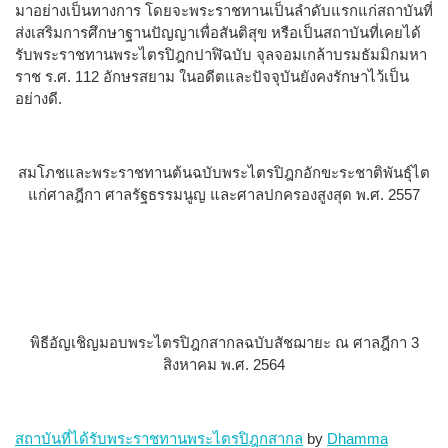
มา​อย่าง​เป็น​ทางการ​ ​โดย​จะ​พระราชทาน​เป็น​ลำดับ​แรก​แก่​สถาบัน​ที่​
ส่ง​เสริม​การ​ศึกษา​ฐาน​ปัญญา​เพื่อ​สันติสุข​ ​หรือ​เป็น​สถาบัน​ที่​เคย​ได้​
รับ​พระราชทาน​พระ​ไตร​ปิฎก​ปาฬิ​ฉบับ ​จุลจอม​เก​ล้า​บรม​ธัม​มิ​กม​หา​
ราช​ ​ร​.​ศ​.​ ​112​ ​อักษร​สยาม​ ​ใน​อดีต​และ​ปัจจุบัน​ยัง​คง​รักษา​ไว้​เป็น​
อย่าง​ดี​.​
สมโภชและพระราชทานต้นฉบับพระไตรปิฎกอักขะระชาติพันธุ์ไต
แก่ศาลฎีกา ศาลรัฐธรรมนูญ และศาลปกครองสูงสุด พ.ศ. 2557
พิธีอัญเชิญมอบพระไตรปิฎกสากลฉบับสัชฌายะ ณ ศาลฎีกา 3
สิงหาคม พ.ศ. 2564
สถาบันที่ได้รับพระราชทานพระไตรปิฎกสากล
by
Dhamma